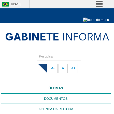
BRASIL
Simplifique!
Comunica BR
Sobre a UnB
Participe
Unidades acadêmicas
Acesso à informação
Estude na UnB
Graduação
Legislação
Pós-Graduação
Administração
Canais
Pesquisar...
Servidor
A-
A
A+
ÚLTIMAS
DOCUMENTOS
AGENDA DA REITORA