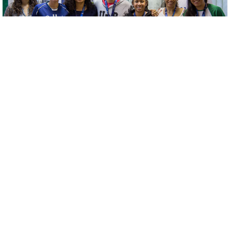
Foto: Julio Minasi/Secom UnB
Na manhã desta quinta-feira (16), o reitor Ivan Camargo reuniu-se com alunos
da UnB que representaram a instituição na última Liga do Desporto Universitário
(LDU). A competição, organizada pela Confederação Brasileira de Desporto
Universitário (CBDU), reuniu mais de 200 atletas de 17 estados, entre os dias 6
e 12 de junho, em Manaus.
No
torneio de lutas
, pelas modalidades de judô, karatê e taekwondô, os
estudantes garantiram à Universidade de Brasília boas colocações nos rankings
gerais, além de troféus e medalhas de bronze, prata e ouro. No
futebol 7
, o time
feminino ficou em segundo lugar, atrás apenas da Unip/SP, vista pelos
competidores como uma potência.
O reitor Ivan Camargo parabenizou os atletas pelas conquistas e também ouviu
relatos de estudantes e gestores a respeito das atuais condições do desporto