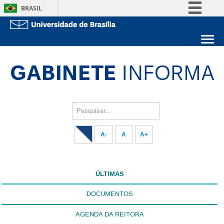
BRASIL
Simplifique!
Comunica BR
Sobre a UnB
Participe
Unidades acadêmicas
Acesso à informação
Estude na UnB
Graduação
Legislação
Pós-Graduação
Administração
Canais
Pesquisar...
Servidor
A-
A
A+
ÚLTIMAS
DOCUMENTOS
AGENDA DA REITORA